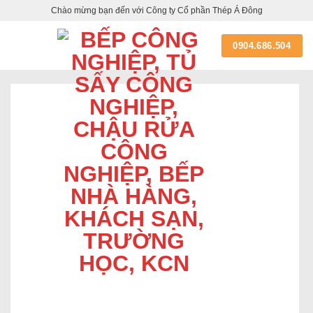
Skip
Chào mừng bạn đến với Công ty Cổ phần Thép Á Đông
to
content
0904.686.504