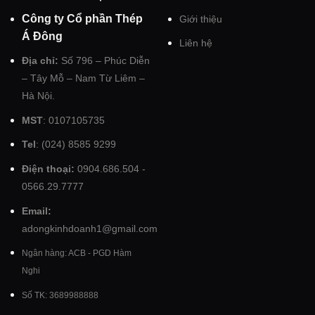
Công ty Cổ phần Thép
Giới thiệu
Á Đông
Liên hệ
Địa chỉ:
Số 796 – Phúc Diễn
– Tây Mỗ – Nam Từ Liêm –
Hà Nội.
MST
: 0107105735
Tel
: (024) 8585 9299
Điện thoại:
0904.686.504 -
0566.29.7777
Email:
adongkinhdoanh1@gmail.com
Ngân hàng: ACB - PGD Hàm
Nghi
Số TK: 3689988888