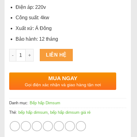
Điện áp: 220v
Công suất: 4kw
Xuất xứ: Á Đông
Bảo hành: 12 tháng
Số lượng
LIÊN HỆ
MUA NGAY
Gọi điện xác nhận và giao hàng tận nơi
Danh mục:
Bếp hấp Dimsum
Thẻ:
bếp hấp dimsum
,
bếp hấp dimsum giá rẻ