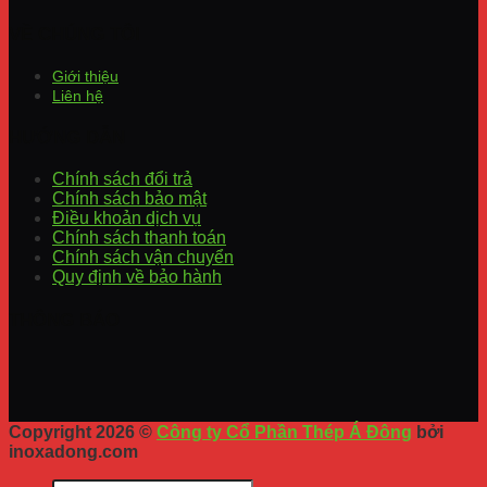
VỀ CHÚNG TÔI
Giới thiệu
Liên hệ
HƯỚNG DẪN
Chính sách đổi trả
Chính sách bảo mật
Điều khoản dịch vụ
Chính sách thanh toán
Chính sách vận chuyển
Quy định về bảo hành
THÔNG BÁO
Copyright 2026 ©
Công ty Cổ Phần Thép Á Đông
bởi
inoxadong.com