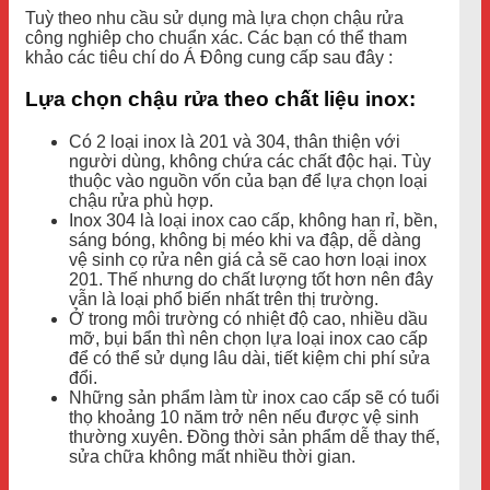
Tuỳ theo nhu cầu sử dụng mà lựa chọn chậu rửa
công nghiêp cho chuẩn xác. Các bạn có thể tham
khảo các tiêu chí do Á Đông cung cấp sau đây :
Lựa chọn chậu rửa theo chất liệu inox:
Có 2 loại inox là 201 và 304, thân thiện với
người dùng, không chứa các chất độc hại. Tùy
thuộc vào nguồn vốn của bạn để lựa chọn loại
chậu rửa phù hợp.
Inox 304 là loại inox cao cấp, không han rỉ, bền,
sáng bóng, không bị méo khi va đập, dễ dàng
vệ sinh cọ rửa nên giá cả sẽ cao hơn loại inox
201. Thế nhưng do chất lượng tốt hơn nên đây
vẫn là loại phổ biến nhất trên thị trường.
Ở trong môi trường có nhiệt độ cao, nhiều dầu
mỡ, bụi bẩn thì nên chọn lựa loại inox cao cấp
để có thể sử dụng lâu dài, tiết kiệm chi phí sửa
đổi.
Những sản phẩm làm từ inox cao cấp sẽ có tuổi
thọ khoảng 10 năm trở nên nếu được vệ sinh
thường xuyên. Đồng thời sản phẩm dễ thay thế,
sửa chữa không mất nhiều thời gian.