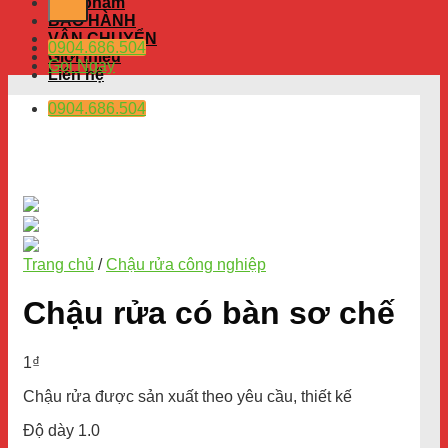
Sản phẩm
BẢO HÀNH
VẬN CHUYỂN
0904.686.504
Giới thiệu
Gọi Ngay
Liên hệ
0904.686.504
Trang chủ
/
Chậu rửa công nghiệp
Chậu rửa có bàn sơ chế
1
₫
Chậu rửa được sản xuất theo yêu cầu, thiết kế
Độ dày 1.0