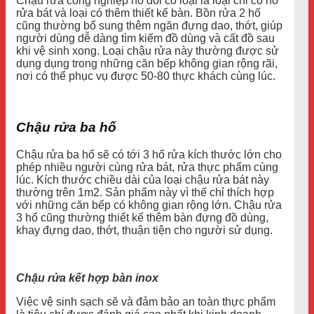
Chậu rửa công nghiệp hố đôi có loại là loại chỉ có hố
rửa bát và loại có thêm thiết kế bàn. Bồn rửa 2 hố
cũng thường bổ sung thêm ngăn đựng dao, thớt, giúp
người dùng dễ dàng tìm kiếm đồ dùng và cất đồ sau
khi vệ sinh xong. Loại chậu rửa này thường được sử
dụng dụng trong những căn bếp không gian rộng rãi,
nơi có thể phục vụ được 50-80 thực khách cùng lúc.
Chậu rửa ba hố
Chậu rửa ba hố sẽ có tới 3 hố rửa kích thước lớn cho
phép nhiều người cùng rửa bát, rửa thực phẩm cùng
lúc. Kích thước chiều dài của loại chậu rửa bát này
thường trên 1m2. Sản phẩm này vì thế chỉ thích hợp
với những căn bếp có không gian rộng lớn. Chậu rửa
3 hố cũng thường thiết kế thêm bàn đựng đồ dùng,
khay đựng dao, thớt, thuận tiện cho người sử dụng.
Chậu rửa kết hợp bàn inox
Việc vệ sinh sạch sẽ và đảm bảo an toàn thực phẩm