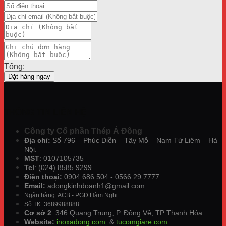
Tổng:
Đặt hàng ngay
THÔNG TIN LIÊN HỆ
Công ty Cổ phần Thép Á Đông
Địa chỉ:
Số 796 – Phúc Diễn – Tây Mỗ – Nam Từ Liêm – Hà
Nội.
MST
: 0107105735
Tel
: (024) 8585 9299
Điện thoại:
0904.686.504 - 0566.29.7777
Email:
adongkinhdoanh1@gmail.com
Ngân hàng: ACB - PGD Hàm Nghi
Số TK: 3689988888
Cơ sở 2
: 346 Quang Trung, P. Đông Vệ, TP Thanh Hóa
Website:
inoxadong.com
&
tucomgiare.com