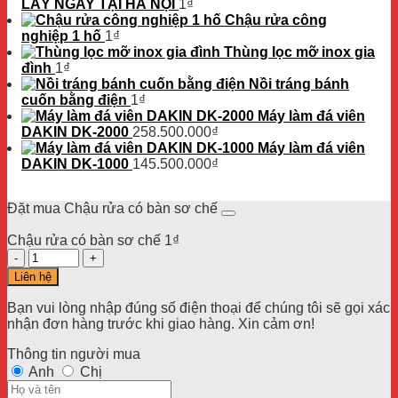
1.100.000₫.
LẤY NGAY TẠI HÀ NỘI
1
₫
Chậu rửa công
nghiệp 1 hố
1
₫
Thùng lọc mỡ inox gia
đình
1
₫
Nồi tráng bánh
cuốn bằng điện
1
₫
Máy làm đá viên
DAKIN DK-2000
258.500.000
₫
Máy làm đá viên
DAKIN DK-1000
145.500.000
₫
Đặt mua Chậu rửa có bàn sơ chế
Chậu rửa có bàn sơ chế
1
₫
Số
lượng
Liên hệ
Bạn vui lòng nhập đúng số điện thoại để chúng tôi sẽ gọi xác
nhận đơn hàng trước khi giao hàng. Xin cảm ơn!
Thông tin người mua
Anh
Chị