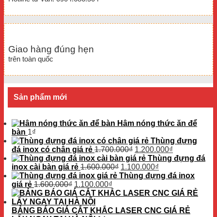
Giao hàng đúng hẹn
trên toàn quốc
Sản phẩm mới
Hâm nóng thức ăn để
bàn
1
₫
Thùng đựng
Giá
Giá
đá inox có chân giá rẻ
1.700.000
₫
1.200.000
₫
gốc
hiện
Thùng đựng đá
Giá
là:
Giá
tại
inox cài bàn giá rẻ
1.600.000
₫
1.100.000
₫
gốc
1.700.000₫.
hiện
là:
Thùng đựng đá inox
Giá
Giá
là:
tại
1.200.000₫.
giá rẻ
1.600.000
₫
1.100.000
₫
gốc
hiện
1.600.000₫.
là:
là:
tại
1.100.000₫.
1.600.000₫.
là:
BẢNG BÁO GIÁ CẮT KHẮC LASER CNC GIÁ RẺ