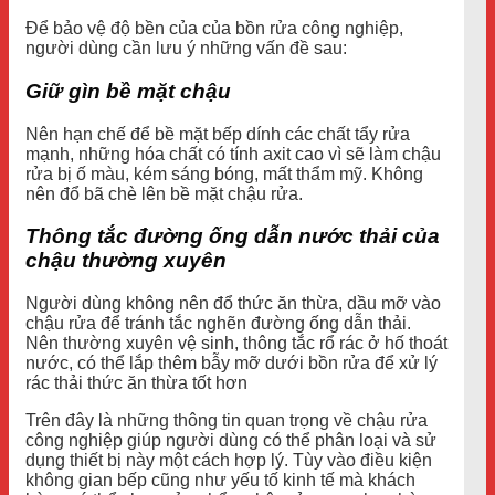
Để bảo vệ độ bền của của bồn rửa công nghiệp,
người dùng cần lưu ý những vấn đề sau:
Giữ gìn bề mặt chậu
Nên hạn chế để bề mặt bếp dính các chất tẩy rửa
mạnh, những hóa chất có tính axit cao vì sẽ làm chậu
rửa bị ố màu, kém sáng bóng, mất thẩm mỹ. Không
nên đổ bã chè lên bề mặt chậu rửa.
Thông tắc đường ống dẫn nước thải của
chậu thường xuyên
Người dùng không nên đổ thức ăn thừa, dầu mỡ vào
chậu rửa để tránh tắc nghẽn đường ống dẫn thải.
Nên thường xuyên vệ sinh, thông tắc rổ rác ở hố thoát
nước, có thể lắp thêm bẫy mỡ dưới bồn rửa để xử lý
rác thải thức ăn thừa tốt hơn
Trên đây là những thông tin quan trọng về chậu rửa
công nghiệp giúp người dùng có thể phân loại và sử
dụng thiết bị này một cách hợp lý. Tùy vào điều kiện
không gian bếp cũng như yếu tố kinh tế mà khách