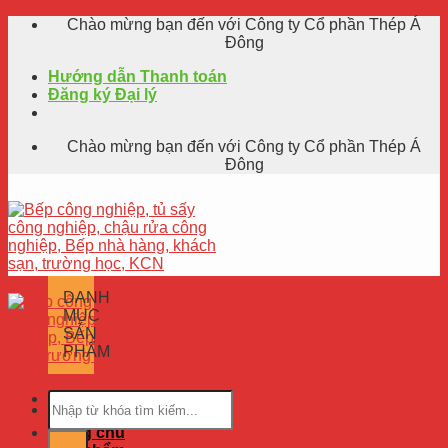
Skip
Chào mừng bạn đến với Công ty Cổ phần Thép Á
to
Đông
content
Hướng dẫn Thanh toán
Đăng ký Đại lý
Chào mừng bạn đến với Công ty Cổ phần Thép Á
Đông
DANH
MỤC
SẢN
PHẨM
Trang chủ