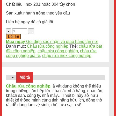
Chất liệu: inox 201 hoặc 304 tùy chọn
Sản xuất nhanh tróng theo yêu cầu
Liên hệ ngay để có giá tốt
Số
lượng
Liên hệ
Mua ngay
Gọi điện xác nhận và giao hàng tận nơi
Danh mục:
Chậu rửa công nghiệp
Thẻ:
chậu rửa bát
đĩa công nghiệp
,
chậu rửa công nghiệp
,
chậu rửa
công nghiệp giá rẻ
,
chậu rửa inox công nghiệp
Mô tả
Chậu rửa công nghiệp
là vật dụng không thể thiếu
trong những căn bếp lớn của các nhà hàng, quán ăn,
khách sạn, công ty, nhà máy…Thiết bị này sở hữu
thiết kế thông minh cùng tính năng hữu ích, đồng thời
rất dễ dàng làm vệ sinh, chùi rửa sạch sẽ.