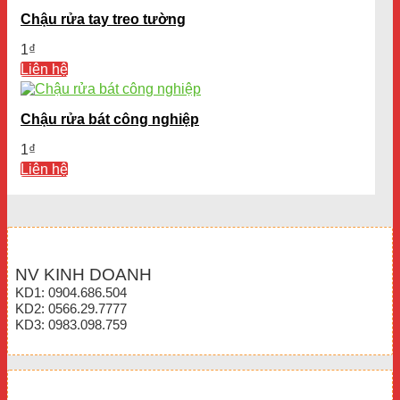
Chậu rửa tay treo tường
1
₫
Liên hệ
Chậu rửa bát công nghiệp
1
₫
Liên hệ
NV KINH DOANH
KD1: 0904.686.504
KD2: 0566.29.7777
KD3: 0983.098.759