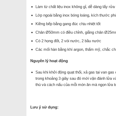
Làm từ chất liệu inox không gỉ, dễ dàng tẩy rửa 
Lớp ngoài bằng inox bóng loáng, kích thước ph
Kiềng bếp bằng gang đúc chịu nhiệt tốt
Chân Ø50mm có điều chỉnh, giằng chân Ø25m
Có 2 họng đốt, 2 vòi nước, 2 bầu nước
Các mối hàn bằng khí argon, thẩm mỹ, chắc chắ
Nguyên lý hoạt động
Sau khi khởi động quạt thổi, xả gas tại van gas
trong khoảng 3 giây sau đó mới vặn đánh lửa v
thù và cách nấu của mỗi món ăn mà ngọn lửa to
Lưu ý sử dụng: