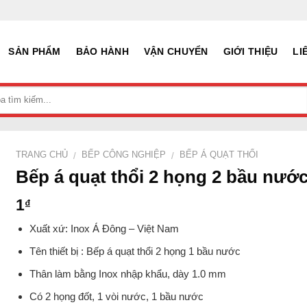
SẢN PHẨM
BẢO HÀNH
VẬN CHUYỂN
GIỚI THIỆU
LI
TRANG CHỦ
BẾP CÔNG NGHIỆP
BẾP Á QUẠT THỔI
/
/
Bếp á quạt thổi 2 họng 2 bầu nướ
1
₫
Xuất xứ: Inox Á Đông – Việt Nam
Tên thiết bị : Bếp á quạt thổi 2 họng 1 bầu nước
Thân làm bằng Inox nhập khẩu, dày 1.0 mm
Có 2 họng đốt, 1 vòi nước, 1 bầu nước