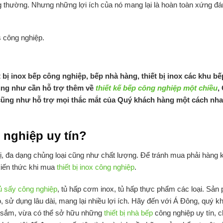
g thường. Nhưng những lợi ích của nó mang lại là hoàn toàn xứng đá
s công nghiệp.
t bị inox bếp công nghiệp, bếp nhà hàng, thiết bị inox các khu bế
 cũng như cần hỗ trợ thêm về
thiết kế bếp công nghiệp một chiều
,
 cũng như hỗ trợ mọi thắc mắt của Quý khách hàng một cách nh
g nghiệp uy tín?
t bị, đa dạng chủng loại cũng như chất lượng. Để tránh mua phải hàng
kiến thức khi mua
thiết bị inox công nghiệp
.
ủ sấy công nghiệp
, tủ hấp cơm inox, tủ hấp thực phẩm các loại. Sản
 sử dụng lâu dài, mang lại nhiều lợi ích. Hãy đến với Á Đông, quý k
a sắm, vừa có thể sở hữu những
thiết bị nhà bếp
công nghiệp uy tín, c