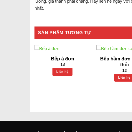
lượng, giá thành phải chăng. Hãy liên hệ ngay với
nhất.
SẢN PHẨM TƯƠNG TỰ
 4 họng
Bếp á đơn
Bếp hầm đơn 
thổi
1
₫
1
₫
1
₫
n hệ
Liên hệ
Liên hệ