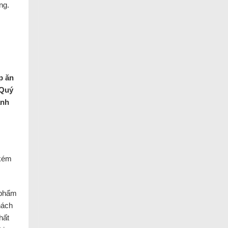
ng.
p ăn
 Quý
anh
 kém
 phẩm
hách
hất