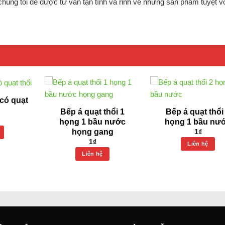
 chúng tôi để được tư vấn tận tình và rinh về những sản phẩm tuyệt v
có quạt
Bếp á quạt thổi 1
Bếp á quạt thổi
họng 1 bầu nước
họng 1 bầu nư
họng gang
1
₫
1
₫
Liên hệ
Liên hệ