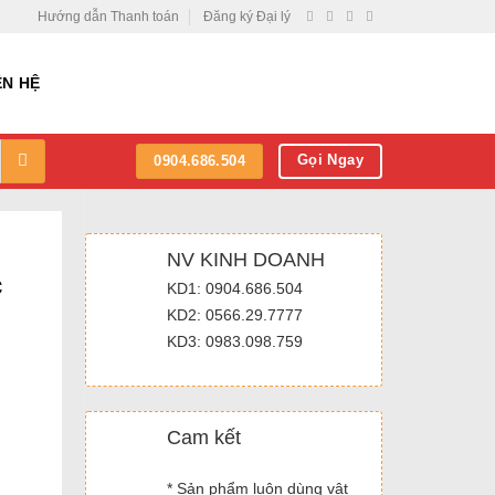
Hướng dẫn Thanh toán
Đăng ký Đại lý
ÊN HỆ
Gọi Ngay
0904.686.504
NV KINH DOANH
c
KD1: 0904.686.504
KD2: 0566.29.7777
KD3: 0983.098.759
Cam kết
* Sản phẩm luôn dùng vật