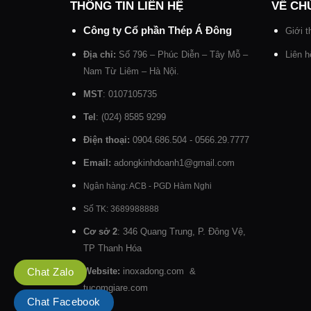
THÔNG TIN LIÊN HỆ
VỀ CH
Công ty Cổ phần Thép Á Đông
Giới t
Địa chỉ:
Số 796 – Phúc Diễn – Tây Mỗ –
Liên h
Nam Từ Liêm – Hà Nội.
MST
: 0107105735
Tel
: (024) 8585 9299
Điện thoại:
0904.686.504 - 0566.29.7777
Email:
adongkinhdoanh1@gmail.com
Ngân hàng: ACB - PGD Hàm Nghi
Số TK: 3689988888
Cơ sở 2
: 346 Quang Trung, P. Đông Vệ,
TP Thanh Hóa
Chat Zalo
Website:
inoxadong.com
&
tucomgiare.com
Chat Facebook