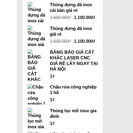
Thùng đựng đá inox
là:
tại
cài bàn giá rẻ
1.700.000₫.
là:
Giá
1.200.000₫.
Giá
1.600.000
₫
1.100.000
₫
gốc
hiện
Thùng đựng đá inox
là:
tại
giá rẻ
1.600.000₫.
là:
Giá
1.100.000₫.
Giá
1.600.000
₫
1.100.000
₫
gốc
hiện
BẢNG BÁO GIÁ CẮT
là:
tại
KHẮC LASER CNC
1.600.000₫.
là:
GIÁ RẺ LẤY NGAY TẠI
1.100.000₫.
HÀ NỘI
1
₫
Chậu rửa công nghiệp
1 hố
1
₫
Thùng lọc mỡ inox gia
đình
1
₫