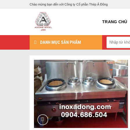
Skip
Chào mừng bạn đến với Công ty Cổ phần Thép Á Đông
to
content
TRANG CHỦ
DANH MỤC SẢN PHẨM