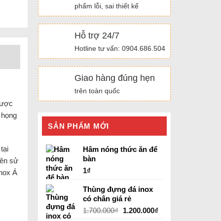
phẩm lỗi, sai thiết kế
Hỗ trợ 24/7
Hotline tư vấn: 0904.686.504
Giao hàng đúng hẹn
trên toàn quốc
được
2 họng
SẢN PHẨM MỚI
tại
Hâm nóng thức ăn để
bàn
yên sử
1
₫
Inox Á
Thùng đựng đá inox
có chân giá rẻ
Giá
Giá
1.700.000
₫
1.200.000
₫
gốc
hiện