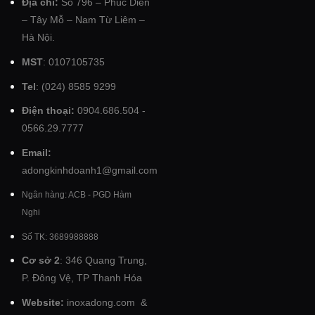
Địa chỉ:
Số 796 – Phúc Diễn
– Tây Mỗ – Nam Từ Liêm –
Hà Nội.
MST
: 0107105735
Tel
: (024) 8585 9299
Điện thoại:
0904.686.504 -
0566.29.7777
Email:
adongkinhdoanh1@gmail.com
Ngân hàng: ACB - PGD Hàm
Nghi
Số TK: 3689988888
Cơ sở 2
: 346 Quang Trung,
P. Đông Vệ, TP Thanh Hóa
Website:
inoxadong.com
&