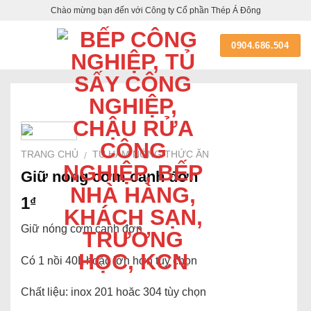
Skip
Chào mừng bạn đến với Công ty Cổ phần Thép Á Đông
to
content
0904.686.504
TRANG CHỦ
TỦ HÂM NÓNG THỨC ĂN
/
Giữ nóng cơm canh đơn
1
₫
Giữ nóng cơm canh đơn
Có 1 nồi 40L hoặc lớn hơn tùy chọn
Chất liệu: inox 201 hoăc 304 tùy chọn