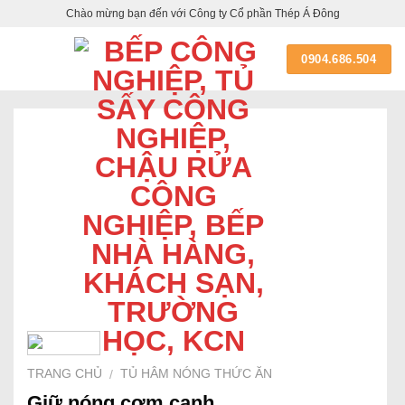
Skip
Chào mừng bạn đến với Công ty Cổ phần Thép Á Đông
to
content
0904.686.504
TRANG CHỦ
TỦ HÂM NÓNG THỨC ĂN
/
Giữ nóng cơm canh