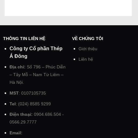
THÔNG TIN LIÊN HỆ
VỀ CHÚNG TÔI
Công ty Cổ phần Thép
Giới thiệu
Á Đông
Liên hệ
Địa chỉ:
Số 796 – Phúc Diễn
– Tây Mỗ – Nam Từ Liêm –
Hà Nội.
MST
: 0107105735
Tel
: (024) 8585 9299
Điện thoại:
0904.686.504 -
0566.29.7777
Email: