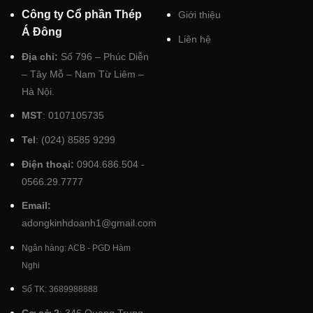
Công ty Cổ phần Thép
Giới thiệu
Á Đông
Liên hệ
Địa chỉ:
Số 796 – Phúc Diễn
– Tây Mỗ – Nam Từ Liêm –
Hà Nội.
MST
: 0107105735
Tel
: (024) 8585 9299
Điện thoại:
0904.686.504 -
0566.29.7777
Email:
adongkinhdoanh1@gmail.com
Ngân hàng: ACB - PGD Hàm
Nghi
Số TK: 3689988888