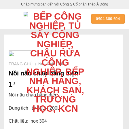
Skip
Chào mừng bạn đến với Công ty Cổ phần Thép Á Đông
to
content
0904.686.504
TRANG CHỦ
NỒI NẤU CHÁO
/
Nồi nấu cháo bằng điện
1
₫
Nồi nấu cháo bằng điện
Dung tích : từ 30L – 200L
Chất liệu: inox 304