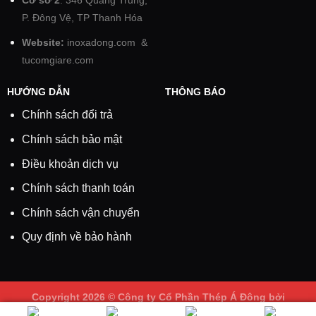
Cơ sở 2
: 346 Quang Trung,
P. Đông Vệ, TP Thanh Hóa
Website:
inoxadong.com
&
tucomgiare.com
HƯỚNG DẪN
THÔNG BÁO
Chính sách đổi trả
Chính sách bảo mật
Điều khoản dịch vụ
Chính sách thanh toán
Chính sách vận chuyển
Quy định về bảo hành
Copyright 2026 ©
Công ty Cổ Phần Thép Á Đông
bởi
inoxadong.com