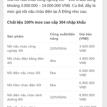
khoảng 3.000.000 – 14.000.000 VNĐ. Cụ thể, đây là
mức giá nồi nấu cháo điện tại Á Đông như sau:
Chất liệu 100% inox cao cấp 304 nhập khẩu
Công suất/điện
Giá bán
Sản phẩm
năng
(VNĐ)
Nồi nấu cháo công
3.600.000
220V/50Hz
nghiệp 30l
VNĐ
Nồi cháo điện bằng điện
4.800.000
4kw
40l
VNĐ
6.000.000
Nồi điện nấu cháo 50l
5kw
VNĐ
6.800.000
Nồi hầm cháo điện 60l
6kw
VNĐ
Nồi điện nấu cháo dinh
8.800.000
220V/50Hz
dưỡng 80l
VNĐ