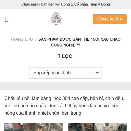
Skip
Chào mừng bạn đến với Công ty Cổ phần Thép Á Đông
to
content
0904.686.504
TRANG CHỦ
SẢN PHẨM ĐƯỢC GẮN THẺ “NỒI NẤU CHÁO
/
CÔNG NGHIỆP”
LỌC
Chất liệu nồi làm bằng inox 304 cao cấp, bền bỉ, chín đều.
Về cơ chế nấu cháo: đun cách thủy nhờ dầu ăn với sức
nóng của thanh nhiệt chùm bên trong