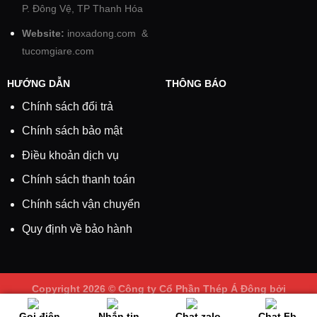
P. Đông Vệ, TP Thanh Hóa
Website:
inoxadong.com
&
tucomgiare.com
HƯỚNG DẪN
THÔNG BÁO
Chính sách đổi trả
Chính sách bảo mật
Điều khoản dịch vụ
Chính sách thanh toán
Chính sách vận chuyển
Quy định về bảo hành
Copyright 2026 ©
Công ty Cổ Phần Thép Á Đông
bởi
inoxadong.com
Gọi điện
Nhắn tin
Chat zalo
Chat Fb