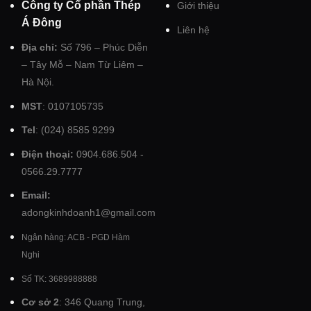
Công ty Cổ phần Thép
Giới thiệu
Á Đông
Liên hệ
Địa chỉ:
Số 796 – Phúc Diễn
– Tây Mỗ – Nam Từ Liêm –
Hà Nội.
MST
: 0107105735
Tel
: (024) 8585 9299
Điện thoại:
0904.686.504 -
0566.29.7777
Email:
adongkinhdoanh1@gmail.com
Ngân hàng: ACB - PGD Hàm
Nghi
Số TK: 3689988888
Cơ sở 2
: 346 Quang Trung,