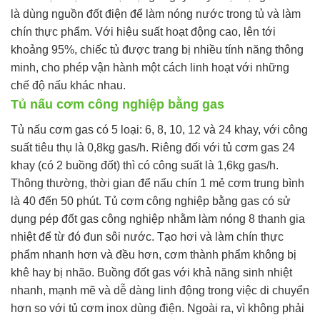
là dùng nguồn đốt điện để làm nóng nước trong tủ và làm
chín thực phẩm. Với hiệu suất hoạt động cao, lên tới
khoảng 95%, chiếc tủ được trang bị nhiều tính năng thông
minh, cho phép vận hành một cách linh hoạt với những
chế độ nấu khác nhau.
Tủ nấu cơm công nghiệp bằng gas
Tủ nấu cơm gas có 5 loại: 6, 8, 10, 12 và 24 khay, với công
suất tiêu thụ là 0,8kg gas/h. Riêng đối với tủ cơm gas 24
khay (có 2 buồng đốt) thì có công suất là 1,6kg gas/h.
Thông thường, thời gian để nấu chín 1 mẻ cơm trung bình
là 40 đến 50 phút. Tủ cơm công nghiệp bằng gas có sử
dụng pép đốt gas công nghiệp nhằm làm nóng 8 thanh gia
nhiệt để từ đó đun sôi nước. Tạo hơi và làm chín thực
phẩm nhanh hơn và đều hơn, cơm thành phẩm không bị
khê hay bị nhão. Buồng đốt gas với khả năng sinh nhiệt
nhanh, mạnh mẽ và dễ dàng linh động trong việc di chuyển
hơn so với tủ cơm inox dùng điện. Ngoài ra, vì không phải