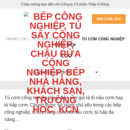
Skip
Chào mừng bạn đến với Công ty Cổ phần Thép Á Đông
to
content
0904.686.504
TRANG CHỦ
TỦ CƠM CÔNG NGHIỆP
TỦ CƠM CÔNG NGHIỆP
/
/
DÙNG ĐIỆN
LỌC
Tủ cơm công nghiệp dùng điện còn gọi là tủ nấu cơm hay
tủ hấp cơm. Chúng được sử dụng chủ yếu trong các bếp
công nghiệp. Chức năng chính là nấu cơm, tủ hấp đa
năng…