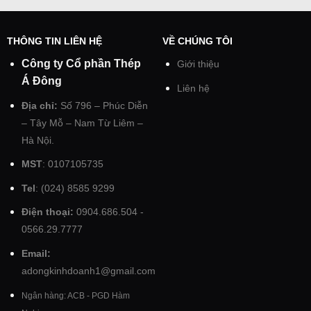
THÔNG TIN LIÊN HỆ
VỀ CHÚNG TÔI
Công ty Cổ phần Thép
Giới thiệu
Á Đông
Liên hệ
Địa chỉ:
Số 796 – Phúc Diễn
– Tây Mỗ – Nam Từ Liêm –
Hà Nội.
MST
: 0107105735
Tel
: (024) 8585 9299
Điện thoại:
0904.686.504 -
0566.29.7777
Email:
adongkinhdoanh1@gmail.com
Ngân hàng: ACB - PGD Hàm