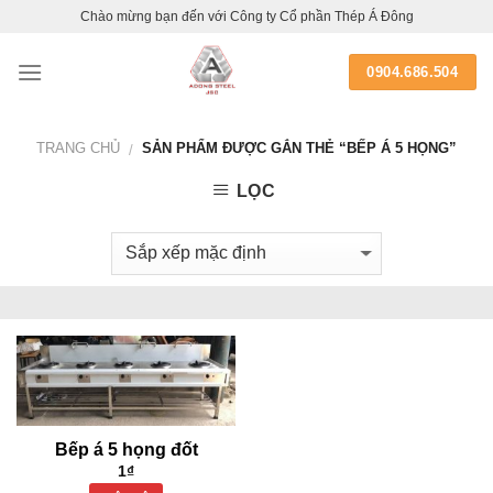
Skip
Chào mừng bạn đến với Công ty Cổ phần Thép Á Đông
to
content
0904.686.504
TRANG CHỦ
SẢN PHẨM ĐƯỢC GẮN THẺ “BẾP Á 5 HỌNG”
/
LỌC
Bếp á 5 họng đốt
1
₫