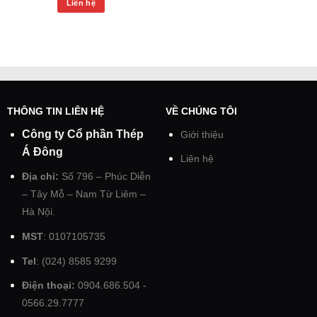
Liên hệ
THÔNG TIN LIÊN HỆ
VỀ CHÚNG TÔI
Công ty Cổ phần Thép
Giới thiệu
Á Đông
Liên hệ
Địa chỉ:
Số 796 – Phúc Diễn
– Tây Mỗ – Nam Từ Liêm –
Hà Nội.
MST
: 0107105735
Tel
: (024) 8585 9299
Điện thoại:
0904.686.504 -
0566.29.7777