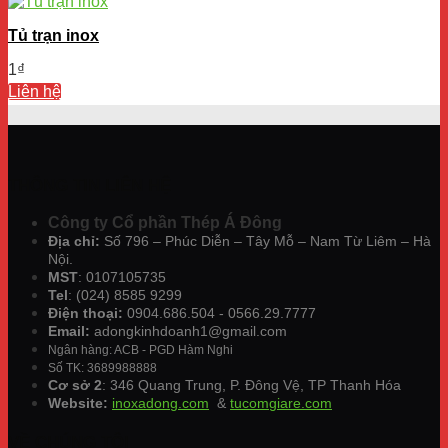
Tủ trạn inox
1
₫
Liên hệ
THÔNG TIN LIÊN HỆ
Công ty Cổ phần Thép Á Đông
Địa chỉ:
Số 796 – Phúc Diễn – Tây Mỗ – Nam Từ Liêm – Hà
Nội.
MST
: 0107105735
Tel
: (024) 8585 9299
Điện thoại:
0904.686.504 - 0566.29.7777
Email:
adongkinhdoanh1@gmail.com
Ngân hàng: ACB - PGD Hàm Nghi
Số TK: 3689988888
Cơ sở 2
: 346 Quang Trung, P. Đông Vệ, TP Thanh Hóa
Website:
inoxadong.com
&
tucomgiare.com
VỀ CHÚNG TÔI