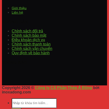
Giới thiệu
Liên hệ
HƯỚNG DẪN
Chính sách đổi trả
Chính sách bảo mật
Điều khoản dịch vụ
Chính sách thanh toán
Chính sách vận chuyển
Quy định về bảo hành
THÔNG BÁO
Copyright 2026 ©
Công ty Cổ Phần Thép Á Đông
bởi
inoxadong.com