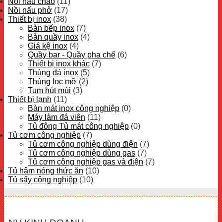
Nồi nấu cháo
(11)
Nồi nấu phở
(17)
Thiết bị inox
(38)
Bàn bếp inox
(7)
Bàn quầy inox
(4)
Giá kệ inox
(4)
Quầy bar - Quầy pha chế
(6)
Thiết bị inox khác
(7)
Thùng đá inox
(5)
Thùng lọc mỡ
(2)
Tum hút mùi
(3)
Thiết bị lạnh
(11)
Bàn mát inox công nghiệp
(0)
Máy làm đá viên
(11)
Tủ đông Tủ mát công nghiệp
(0)
Tủ cơm công nghiệp
(7)
Tủ cơm công nghiệp dùng điện
(7)
Tủ cơm công nghiệp dùng gas
(7)
Tủ cơm công nghiệp gas và điện
(7)
Tủ hâm nóng thức ăn
(10)
Tủ sấy công nghiệp
(10)