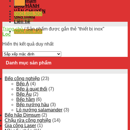
Sản phẩm
BẢO HÀNH
VẬN CHUYỂN
0904.686.504
Giới thiệu
Gọi Ngay
Liên hệ
Trang chủ
/
Sản phẩm được gắn thẻ “thiết bị inox”
0904.686.504
Lọc
Hiển thị kết quả duy nhất
Danh mục sản phẩm
Bếp công nghiệp
(23)
Bếp Á
(4)
Bếp á quạt thổi
(7)
Bếp Âu
(2)
Bếp hầm
(6)
Bếp nướng hàu
(3)
Lò nướng salamander
(3)
Bếp hấp Dimsum
(2)
Chậu rửa công nghiệp
(14)
Gia công Laser
(1)