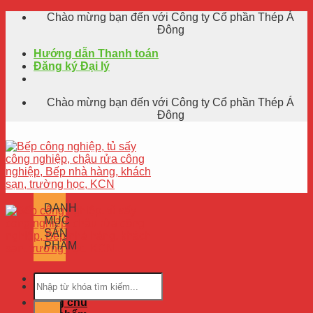
Skip
Chào mừng bạn đến với Công ty Cổ phần Thép Á
to
Đông
content
Hướng dẫn Thanh toán
Đăng ký Đại lý
Chào mừng bạn đến với Công ty Cổ phần Thép Á
Đông
DANH
MỤC
SẢN
PHẨM
Trang chủ